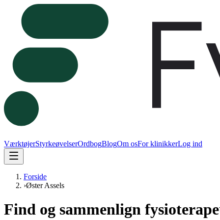
Værktøjer
Styrkeøvelser
Ordbog
Blog
Om os
For klinikker
Log ind
Forside
›
Øster Assels
Find og sammenlign fysioterapeu