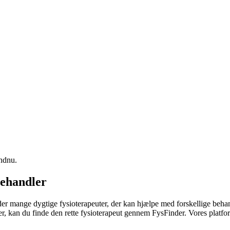
endnu.
behandler
 der mange dygtige fysioterapeuter, der kan hjælpe med forskellige beh
er, kan du finde den rette
fysioterapeut
gennem FysFinder. Vores platform