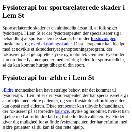
Fysioterapi for sportsrelaterede skader i
Lem St
Sportsrelaterede skader er en almindelig årsag til, at folk søger
fysioterapi
. I Lem St er der fysioterapeuter, der specialiserer sig i
behandling af sportsrelaterede skader, herunder
forstuvninger
,
muskeltræk og
overbelastningsskader
. Disse terapeuter kan hjælpe
med at udvikle et skræddersyet genoptræningsprogram, der
fokuserer på at genoprette styrke og
mobilitet
. Gennem FysFinder
kan du finde fysioterapeuter med erfaring inden for sportsmedicin,
så du kan komme hurtigt tilbage til din sport.
Fysioterapi for ældre i Lem St
Ældre
mennesker kan have særlige behov, når det kommer til
fysioterapi
. I Lem St er der fysioterapeuter, der har specialiseret sig i
at arbejde med
ældre
patienter, og som forstår de udfordringer, der
kan opstå med alderen. Disse terapeuter kan tilbyde behandlinger,
der fokuserer på at forbedre
balance
, styrke og
mobilitet
, hvilket kan
hjælpe med at forhindre fald og forbedre livskvaliteten. FysFinder
giver dig mulighed for at finde fysioterapeuter, der har erfaring med
ældre
patienter, så du kan få den rette hjælp.