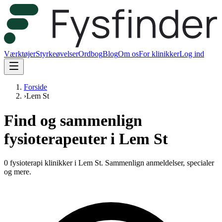
Værktøjer
Styrkeøvelser
Ordbog
Blog
Om os
For klinikker
Log ind
Forside
›
Lem St
Find og sammenlign
fysioterapeuter i Lem St
0 fysioterapi klinikker i Lem St.
Sammenlign anmeldelser, specialer
og mere.