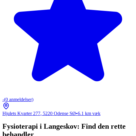
-
(
0
anmeldelser)
Hjulets Kvarter 277
,
5220
Odense SØ
•
6.1
km væk
Fysioterapi i Langeskov: Find den rette
behandler