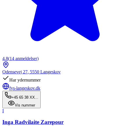
4.8
(
14
anmeldelser)
Odensevej 27
,
5550
Langeskov
Har ydernummer
fys-langeskov.dk
+45 65 38 XX...
Vis nummer
I
Inga Radvilaite Zarepour