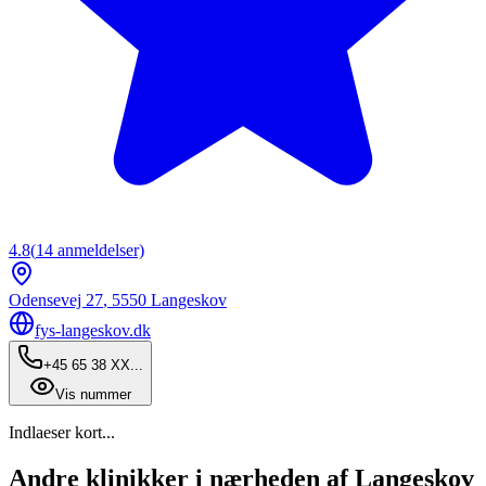
4.8
(
14
anmeldelser)
Odensevej 27
,
5550
Langeskov
fys-langeskov.dk
+45 65 38 XX...
Vis nummer
Indlaeser kort...
Andre klinikker i nærheden af Langeskov