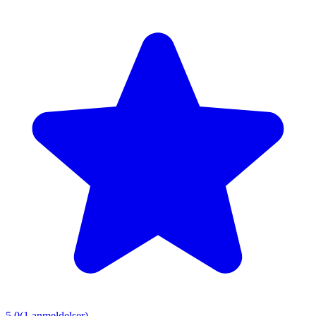
5.0
(
1
anmeldelser)