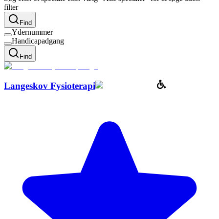
filter
Find
Ydernummer
Handicapadgang
Find
Langeskov Fysioterapi