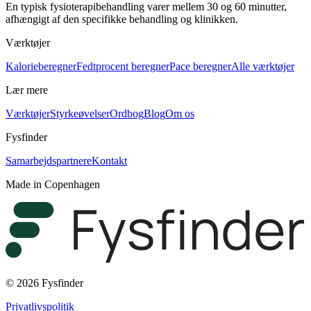
En typisk fysioterapibehandling varer mellem 30 og 60 minutter,
afhængigt af den specifikke behandling og klinikken.
Værktøjer
Kalorieberegner
Fedtprocent beregner
Pace beregner
Alle værktøjer
Lær mere
Værktøjer
Styrkeøvelser
Ordbog
Blog
Om os
Fysfinder
Samarbejdspartnere
Kontakt
Made in Copenhagen
© 2026 Fysfinder
Privatlivspolitik