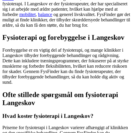
fysioterapi
. I Langeskov er der fysioterapeuter, der har specialiseret
sig i at arbejde med
ældre
patienter, hvilket kan hjælpe med at
forbedre
mobilitet
,
balance
og generel livskvalitet. FysFinder gør det
muligt at finde klinikker, der tilbyder skræddersyede behandlinger til
ældre
, så du kan få den støtte, du har brug for.
Fysioterapi og forebyggelse i Langeskov
Forebyggelse er en vigtig del af
fysioterapi
, og mange klinikker i
Langeskov tilbyder forebyggende behandlinger og rådgivning.
Dette kan inkludere træningsprogrammer, der fokuserer på at styrke
musklerne og forbedre fleksibiliteten, hvilket kan reducere risikoen
for skader. Gennem FysFinder kan du finde fysioterapeuter, der
tilbyder forebyggende behandlinger, så du kan holde dig aktiv og
sund.
Ofte stillede spørgsmål om fysioterapi
Langeskov
Hvad koster fysioterapi i Langeskov?
Priserne for
fysioterapi
i Langeskov varierer afhængigt af klinikken
og den specifikke behandling. Gennem FysFinder kan du