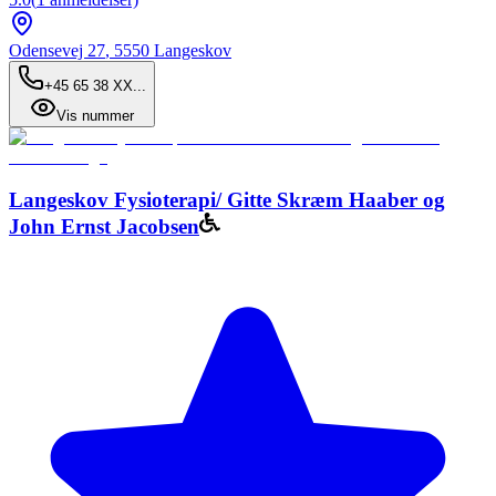
Odensevej 27
,
5550
Langeskov
+45 65 38 XX...
Vis nummer
Langeskov Fysioterapi/ Gitte Skræm Haaber og
John Ernst Jacobsen