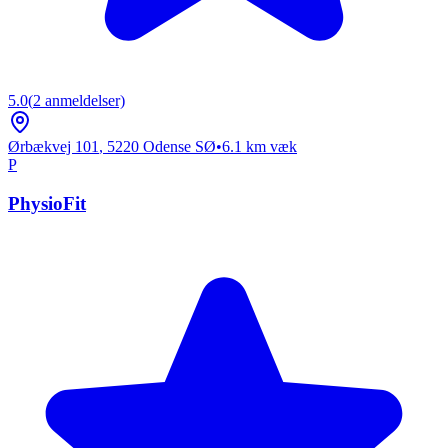
5.0
(
2
anmeldelser)
Ørbækvej 101
,
5220
Odense SØ
•
6.1
km væk
P
PhysioFit