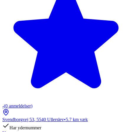
-
(
0
anmeldelser)
Svendborgvej 53
,
5540
Ullerslev
•
5.7
km væk
Har ydernummer