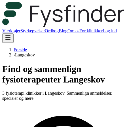
Værktøjer
Styrkeøvelser
Ordbog
Blog
Om os
For klinikker
Log ind
Forside
›
Langeskov
Find og sammenlign
fysioterapeuter Langeskov
3 fysioterapi klinikker i Langeskov.
Sammenlign anmeldelser,
specialer og mere.