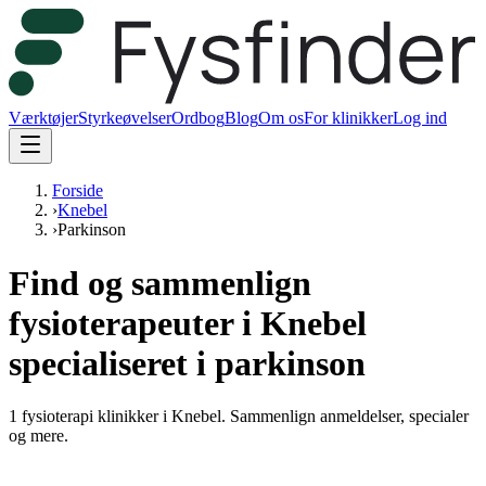
Værktøjer
Styrkeøvelser
Ordbog
Blog
Om os
For klinikker
Log ind
Forside
›
Knebel
›
Parkinson
Find og sammenlign
fysioterapeuter i Knebel
specialiseret i parkinson
1 fysioterapi klinikker i Knebel.
Sammenlign anmeldelser, specialer
og mere.