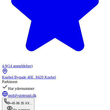
4.9
(
14
anmeldelser)
Knebel Bygade 40E
,
8420
Knebel
Parkinson
Har ydernummer
molsfysioterapi.dk
+45 86 35 XX...
Vis nummer