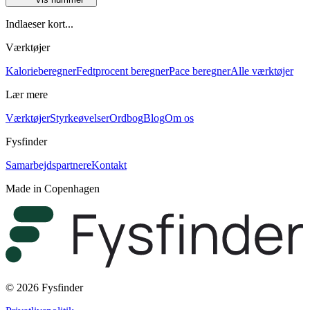
Indlaeser kort...
Værktøjer
Kalorieberegner
Fedtprocent beregner
Pace beregner
Alle værktøjer
Lær mere
Værktøjer
Styrkeøvelser
Ordbog
Blog
Om os
Fysfinder
Samarbejdspartnere
Kontakt
Made in Copenhagen
© 2026 Fysfinder