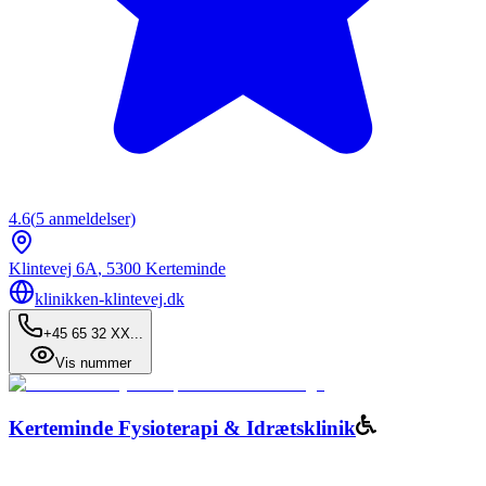
4.6
(
5
anmeldelser)
Klintevej 6A
,
5300
Kerteminde
klinikken-klintevej.dk
+45 65 32 XX...
Vis nummer
Kerteminde Fysioterapi & Idrætsklinik