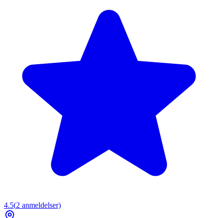
4.5
(
2
anmeldelser)