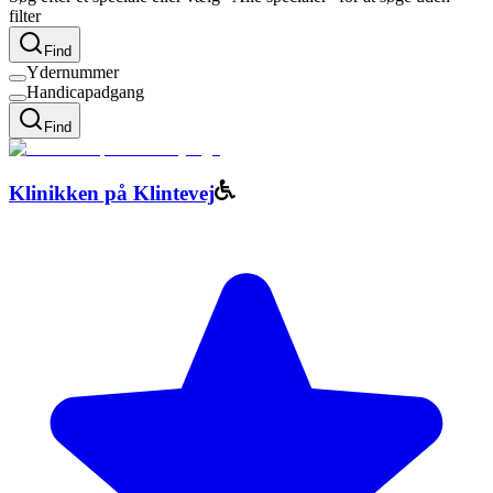
filter
Find
Ydernummer
Handicapadgang
Find
Klinikken på Klintevej