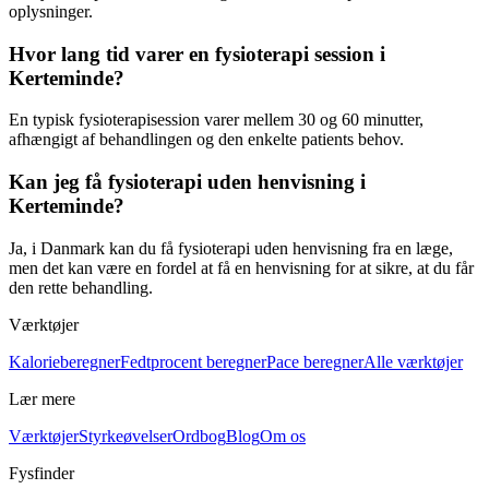
oplysninger.
Hvor lang tid varer en fysioterapi session i
Kerteminde?
En typisk fysioterapisession varer mellem 30 og 60 minutter,
afhængigt af behandlingen og den enkelte patients behov.
Kan jeg få fysioterapi uden henvisning i
Kerteminde?
Ja, i Danmark kan du få
fysioterapi
uden henvisning fra en læge,
men det kan være en fordel at få en henvisning for at sikre, at du får
den rette behandling.
Værktøjer
Kalorieberegner
Fedtprocent beregner
Pace beregner
Alle værktøjer
Lær mere
Værktøjer
Styrkeøvelser
Ordbog
Blog
Om os
Fysfinder