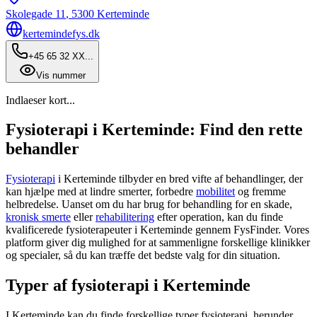
Skolegade 11
,
5300
Kerteminde
kertemindefys.dk
+45 65 32 XX...
Vis nummer
Indlaeser kort...
Fysioterapi i Kerteminde: Find den rette
behandler
Fysioterapi
i Kerteminde tilbyder en bred vifte af behandlinger, der
kan hjælpe med at lindre smerter, forbedre
mobilitet
og fremme
helbredelse. Uanset om du har brug for behandling for en skade,
kronisk smerte
eller
rehabilitering
efter operation, kan du finde
kvalificerede fysioterapeuter i Kerteminde gennem FysFinder. Vores
platform giver dig mulighed for at sammenligne forskellige klinikker
og specialer, så du kan træffe det bedste valg for din situation.
Typer af fysioterapi i Kerteminde
I Kerteminde kan du finde forskellige typer
fysioterapi
, herunder