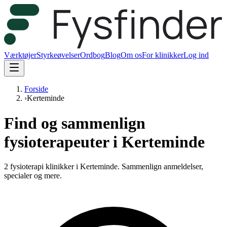
Værktøjer
Styrkeøvelser
Ordbog
Blog
Om os
For klinikker
Log ind
Forside
›
Kerteminde
Find og sammenlign
fysioterapeuter i Kerteminde
2 fysioterapi klinikker i Kerteminde.
Sammenlign anmeldelser,
specialer og mere.