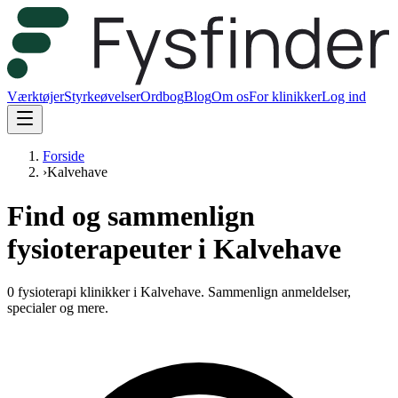
Værktøjer
Styrkeøvelser
Ordbog
Blog
Om os
For klinikker
Log ind
Forside
›
Kalvehave
Find og sammenlign
fysioterapeuter i Kalvehave
0 fysioterapi klinikker i Kalvehave.
Sammenlign anmeldelser,
specialer og mere.