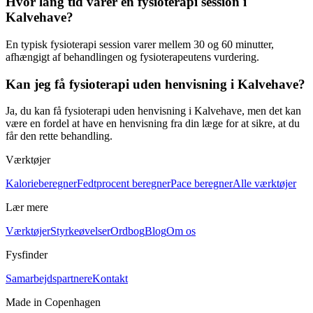
Hvor lang tid varer en fysioterapi session i
Kalvehave?
En typisk
fysioterapi
session varer mellem 30 og 60 minutter,
afhængigt af behandlingen og fysioterapeutens vurdering.
Kan jeg få fysioterapi uden henvisning i Kalvehave?
Ja, du kan få
fysioterapi
uden henvisning i Kalvehave, men det kan
være en fordel at have en henvisning fra din læge for at sikre, at du
får den rette behandling.
Værktøjer
Kalorieberegner
Fedtprocent beregner
Pace beregner
Alle værktøjer
Lær mere
Værktøjer
Styrkeøvelser
Ordbog
Blog
Om os
Fysfinder
Samarbejdspartnere
Kontakt
Made in Copenhagen