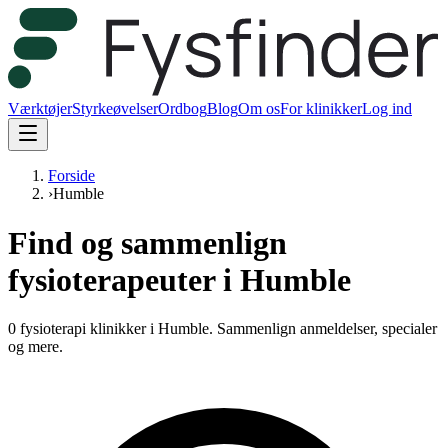
Værktøjer
Styrkeøvelser
Ordbog
Blog
Om os
For klinikker
Log ind
Forside
›
Humble
Find og sammenlign
fysioterapeuter i Humble
0 fysioterapi klinikker i Humble.
Sammenlign anmeldelser, specialer
og mere.