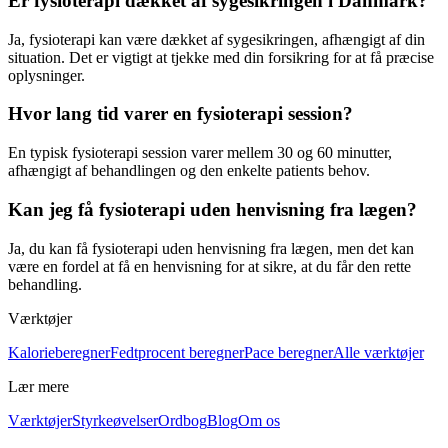
Er fysioterapi dækket af sygesikringen i Danmark?
Ja,
fysioterapi
kan være dækket af sygesikringen, afhængigt af din
situation. Det er vigtigt at tjekke med din forsikring for at få præcise
oplysninger.
Hvor lang tid varer en fysioterapi session?
En typisk
fysioterapi
session varer mellem 30 og 60 minutter,
afhængigt af behandlingen og den enkelte patients behov.
Kan jeg få fysioterapi uden henvisning fra lægen?
Ja, du kan få
fysioterapi
uden henvisning fra lægen, men det kan
være en fordel at få en henvisning for at sikre, at du får den rette
behandling.
Værktøjer
Kalorieberegner
Fedtprocent beregner
Pace beregner
Alle værktøjer
Lær mere
Værktøjer
Styrkeøvelser
Ordbog
Blog
Om os