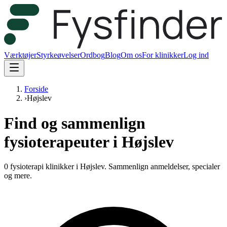
Værktøjer
Styrkeøvelser
Ordbog
Blog
Om os
For klinikker
Log ind
Forside
›
Højslev
Find og sammenlign
fysioterapeuter i Højslev
0 fysioterapi klinikker i Højslev.
Sammenlign anmeldelser, specialer
og mere.