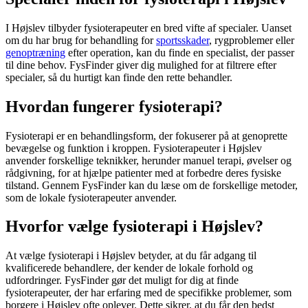
I Højslev tilbyder fysioterapeuter en bred vifte af specialer. Uanset
om du har brug for behandling for
sportsskader
, rygproblemer eller
genoptræning
efter operation, kan du finde en specialist, der passer
til dine behov. FysFinder giver dig mulighed for at filtrere efter
specialer, så du hurtigt kan finde den rette behandler.
Hvordan fungerer fysioterapi?
Fysioterapi
er en behandlingsform, der fokuserer på at genoprette
bevægelse og funktion i kroppen. Fysioterapeuter i Højslev
anvender forskellige teknikker, herunder manuel terapi, øvelser og
rådgivning, for at hjælpe patienter med at forbedre deres fysiske
tilstand. Gennem FysFinder kan du læse om de forskellige metoder,
som de lokale fysioterapeuter anvender.
Hvorfor vælge fysioterapi i Højslev?
At vælge
fysioterapi
i Højslev betyder, at du får adgang til
kvalificerede behandlere, der kender de lokale forhold og
udfordringer. FysFinder gør det muligt for dig at finde
fysioterapeuter, der har erfaring med de specifikke problemer, som
borgere i Højslev ofte oplever. Dette sikrer, at du får den bedst