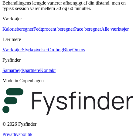
Behandlingens længde varierer afhængigt af din tilstand, men en
typisk session varer mellem 30 og 60 minutter.
Værktøjer
Kalorieberegner
Fedtprocent beregner
Pace beregner
Alle værktøjer
Lær mere
Værktøjer
Styrkeøvelser
Ordbog
Blog
Om os
Fysfinder
Samarbejdspartnere
Kontakt
Made in Copenhagen
© 2026 Fysfinder
Privatlivspolitik