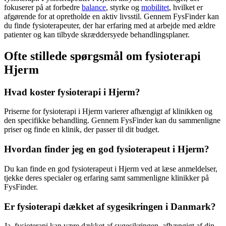
fokuserer på at forbedre
balance
, styrke og
mobilitet
, hvilket er
afgørende for at opretholde en aktiv livsstil. Gennem FysFinder kan
du finde fysioterapeuter, der har erfaring med at arbejde med
ældre
patienter og kan tilbyde skræddersyede behandlingsplaner.
Ofte stillede spørgsmål om fysioterapi
Hjerm
Hvad koster fysioterapi i Hjerm?
Priserne for
fysioterapi
i Hjerm varierer afhængigt af klinikken og
den specifikke behandling. Gennem FysFinder kan du sammenligne
priser og finde en klinik, der passer til dit budget.
Hvordan finder jeg en god fysioterapeut i Hjerm?
Du kan finde en god
fysioterapeut
i Hjerm ved at læse anmeldelser,
tjekke deres specialer og erfaring samt sammenligne klinikker på
FysFinder.
Er fysioterapi dækket af sygesikringen i Danmark?
Ja,
fysioterapi
kan være dækket af sygesikringen, afhængigt af din