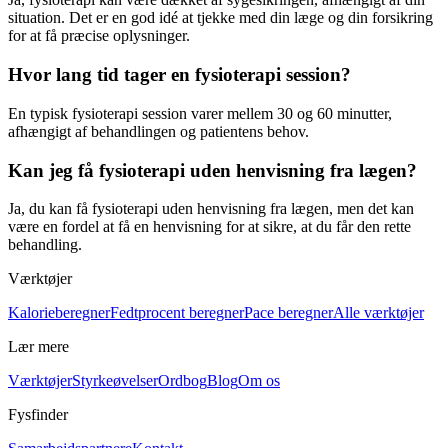
situation. Det er en god idé at tjekke med din læge og din forsikring
for at få præcise oplysninger.
Hvor lang tid tager en fysioterapi session?
En typisk
fysioterapi
session varer mellem 30 og 60 minutter,
afhængigt af behandlingen og patientens behov.
Kan jeg få fysioterapi uden henvisning fra lægen?
Ja, du kan få
fysioterapi
uden henvisning fra lægen, men det kan
være en fordel at få en henvisning for at sikre, at du får den rette
behandling.
Værktøjer
Kalorieberegner
Fedtprocent beregner
Pace beregner
Alle værktøjer
Lær mere
Værktøjer
Styrkeøvelser
Ordbog
Blog
Om os
Fysfinder