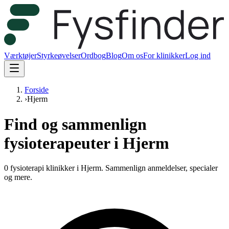
Værktøjer
Styrkeøvelser
Ordbog
Blog
Om os
For klinikker
Log ind
Forside
›
Hjerm
Find og sammenlign
fysioterapeuter i Hjerm
0 fysioterapi klinikker i Hjerm.
Sammenlign anmeldelser, specialer
og mere.