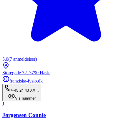
5.0
(
7
anmeldelser)
Storegade 32
,
3790
Hasle
franziska-fysio.dk
+45 24 43 XX...
Vis nummer
J
Jørgensen Connie