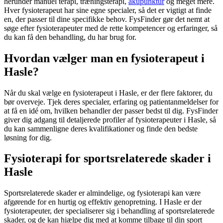
herunder manuel terapi, træningsterapi,
akupunktur
og meget mere.
Hver
fysioterapeut
har sine egne specialer, så det er vigtigt at finde
en, der passer til dine specifikke behov. FysFinder gør det nemt at
søge efter fysioterapeuter med de rette kompetencer og erfaringer, så
du kan få den behandling, du har brug for.
Hvordan vælger man en fysioterapeut i
Hasle?
Når du skal vælge en
fysioterapeut
i Hasle, er der flere faktorer, du
bør overveje. Tjek deres specialer, erfaring og patientanmeldelser for
at få en idé om, hvilken behandler der passer bedst til dig. FysFinder
giver dig adgang til detaljerede profiler af fysioterapeuter i Hasle, så
du kan sammenligne deres kvalifikationer og finde den bedste
løsning for dig.
Fysioterapi for sportsrelaterede skader i
Hasle
Sportsrelaterede skader er almindelige, og
fysioterapi
kan være
afgørende for en hurtig og effektiv genopretning. I Hasle er der
fysioterapeuter, der specialiserer sig i behandling af sportsrelaterede
skader, og de kan hjælpe dig med at komme tilbage til din sport