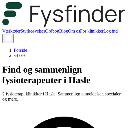
Værktøjer
Styrkeøvelser
Ordbog
Blog
Om os
For klinikker
Log ind
Forside
›
Hasle
Find og sammenlign
fysioterapeuter i Hasle
2 fysioterapi klinikker i Hasle.
Sammenlign anmeldelser, specialer
og mere.