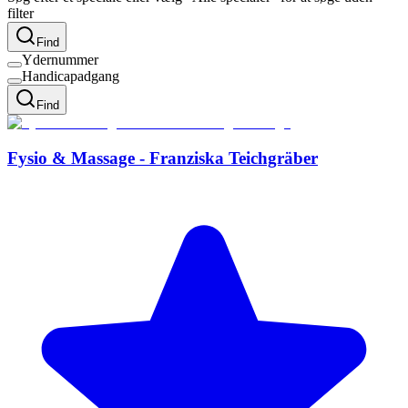
filter
Find
Ydernummer
Handicapadgang
Find
Fysio & Massage - Franziska Teichgräber