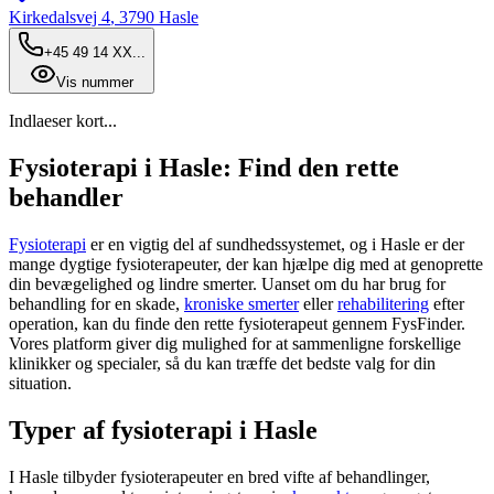
Kirkedalsvej 4
,
3790
Hasle
+45 49 14 XX...
Vis nummer
Indlaeser kort...
Fysioterapi i Hasle: Find den rette
behandler
Fysioterapi
er en vigtig del af sundhedssystemet, og i Hasle er der
mange dygtige fysioterapeuter, der kan hjælpe dig med at genoprette
din bevægelighed og lindre smerter. Uanset om du har brug for
behandling for en skade,
kroniske smerter
eller
rehabilitering
efter
operation, kan du finde den rette
fysioterapeut
gennem FysFinder.
Vores platform giver dig mulighed for at sammenligne forskellige
klinikker og specialer, så du kan træffe det bedste valg for din
situation.
Typer af fysioterapi i Hasle
I Hasle tilbyder fysioterapeuter en bred vifte af behandlinger,