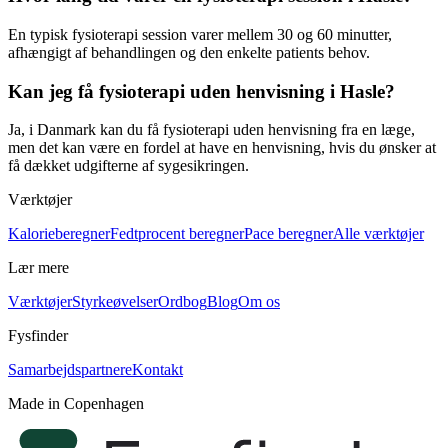
En typisk
fysioterapi
session varer mellem 30 og 60 minutter,
afhængigt af behandlingen og den enkelte patients behov.
Kan jeg få fysioterapi uden henvisning i Hasle?
Ja, i Danmark kan du få
fysioterapi
uden henvisning fra en læge,
men det kan være en fordel at have en henvisning, hvis du ønsker at
få dækket udgifterne af sygesikringen.
Værktøjer
Kalorieberegner
Fedtprocent beregner
Pace beregner
Alle værktøjer
Lær mere
Værktøjer
Styrkeøvelser
Ordbog
Blog
Om os
Fysfinder
Samarbejdspartnere
Kontakt
Made in Copenhagen