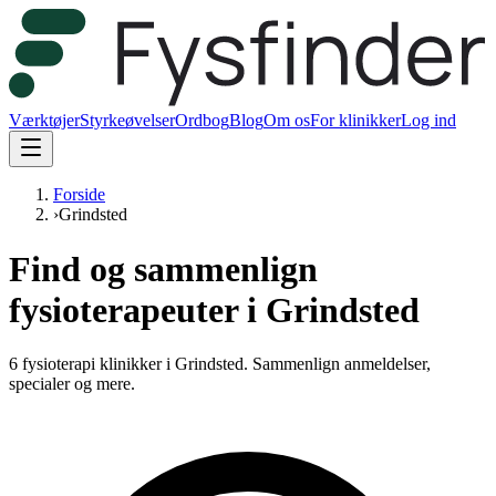
Værktøjer
Styrkeøvelser
Ordbog
Blog
Om os
For klinikker
Log ind
Forside
›
Grindsted
Find og sammenlign
fysioterapeuter i Grindsted
6 fysioterapi klinikker i Grindsted.
Sammenlign anmeldelser,
specialer og mere.