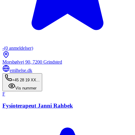
-
(
0
anmeldelser)
Morsbølvej 90
,
7200
Grindsted
emlhelse.dk
+45 28 19 XX...
Vis nummer
F
Fysioterapeut Janni Rahbek