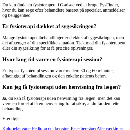
Du kan finde en
fysioterapeut
i Gørløse ved at bruge FysFinder,
hvor du kan søge efter behandlere baseret på specialer, anmeldelser
og beliggenhed.
Er fysioterapi dækket af sygesikringen?
Mange fysioterapeutbehandlinger er dækket af sygesikringen, men
det afhænger af din specifikke situation. Tjek med din
fysioterapeut
eller din sygesikring for at få præcise oplysninger.
Hvor lang tid varer en fysioterapi session?
En typisk
fysioterapi
session varer mellem 30 og 60 minutter,
afhængigt af behandlingen og den enkelte patients behov.
Kan jeg få fysioterapi uden henvisning fra lægen?
Ja, du kan få
fysioterapi
uden henvisning fra lægen, men det kan
være en fordel at få en henvisning for at sikre, at du får den rette
behandling.
Værktøjer
Kalorieberegner
Fedtprocent beregner
Pace beregner
Alle værktøjer