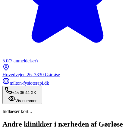
5.0
(
7
anmeldelser)
Hovedvejen 26
,
3330
Gørløse
milton-fysioterapi.dk
+45 36 44 XX...
Vis nummer
Indlaeser kort...
Andre klinikker i nærheden af Gørløse