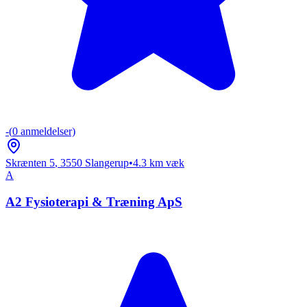
-
(
0
anmeldelser)
Skrænten 5
,
3550
Slangerup
•
4.3
km væk
A
A2 Fysioterapi & Træning ApS