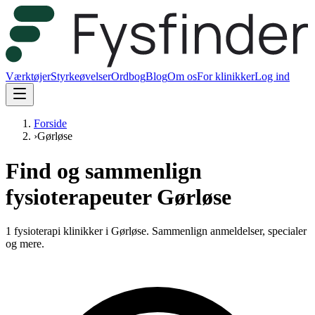
Værktøjer
Styrkeøvelser
Ordbog
Blog
Om os
For klinikker
Log ind
Forside
›
Gørløse
Find og sammenlign
fysioterapeuter Gørløse
1 fysioterapi klinikker i Gørløse.
Sammenlign anmeldelser, specialer
og mere.