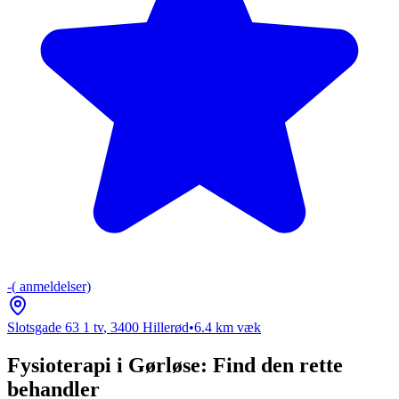
-
(
anmeldelser)
Slotsgade 63 1 tv
,
3400
Hillerød
•
6.4
km væk
Fysioterapi i Gørløse: Find den rette
behandler