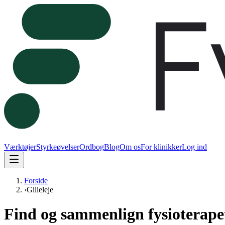
Værktøjer
Styrkeøvelser
Ordbog
Blog
Om os
For klinikker
Log ind
Forside
›
Gilleleje
Find og sammenlign fysioterapeu