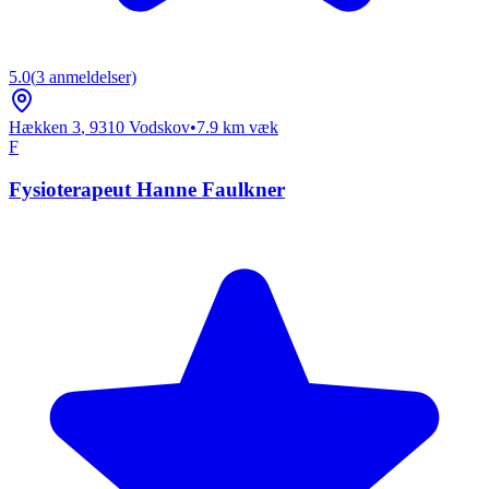
5.0
(
3
anmeldelser)
Hækken 3
,
9310
Vodskov
•
7.9
km væk
F
Fysioterapeut Hanne Faulkner