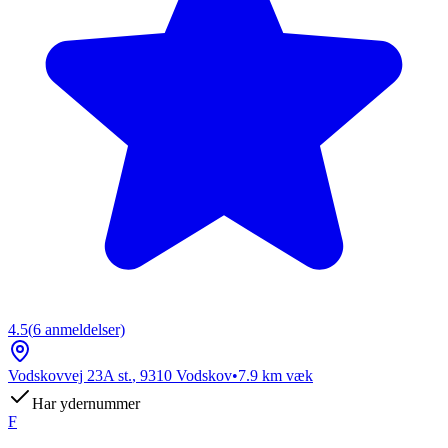
4.5
(
6
anmeldelser)
Vodskovvej 23A st.
,
9310
Vodskov
•
7.9
km væk
Har ydernummer
F