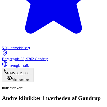
5.0
(
1
anmeldelser)
Borgergade 33
,
9362
Gandrup
naerogkaer.dk
+45 30 20 XX...
Vis nummer
Indlaeser kort...
Andre klinikker i nærheden af Gandrup