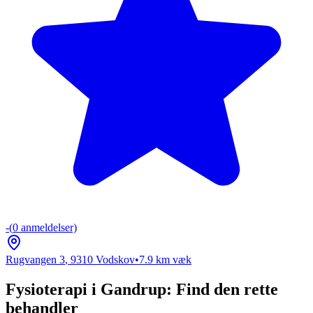
-
(
0
anmeldelser)
Rugvangen 3
,
9310
Vodskov
•
7.9
km væk
Fysioterapi i Gandrup: Find den rette
behandler