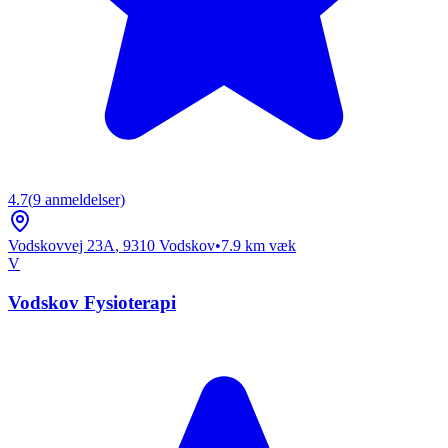
4.7
(
9
anmeldelser)
Vodskovvej 23A
,
9310
Vodskov
•
7.9
km væk
V
Vodskov Fysioterapi