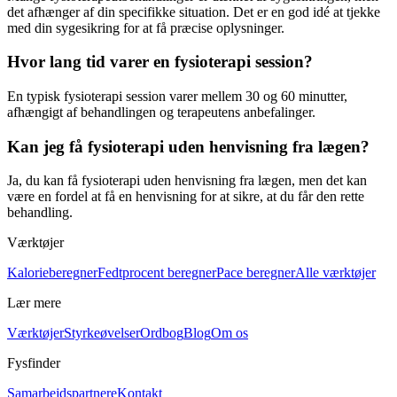
det afhænger af din specifikke situation. Det er en god idé at tjekke
med din sygesikring for at få præcise oplysninger.
Hvor lang tid varer en fysioterapi session?
En typisk
fysioterapi
session varer mellem 30 og 60 minutter,
afhængigt af behandlingen og terapeutens anbefalinger.
Kan jeg få fysioterapi uden henvisning fra lægen?
Ja, du kan få
fysioterapi
uden henvisning fra lægen, men det kan
være en fordel at få en henvisning for at sikre, at du får den rette
behandling.
Værktøjer
Kalorieberegner
Fedtprocent beregner
Pace beregner
Alle værktøjer
Lær mere
Værktøjer
Styrkeøvelser
Ordbog
Blog
Om os
Fysfinder
Samarbejdspartnere
Kontakt