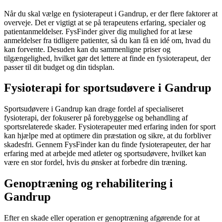
Når du skal vælge en
fysioterapeut
i Gandrup, er der flere faktorer at
overveje. Det er vigtigt at se på terapeutens erfaring, specialer og
patientanmeldelser. FysFinder giver dig mulighed for at læse
anmeldelser fra tidligere patienter, så du kan få en idé om, hvad du
kan forvente. Desuden kan du sammenligne priser og
tilgængelighed, hvilket gør det lettere at finde en
fysioterapeut
, der
passer til dit budget og din tidsplan.
Fysioterapi for sportsudøvere i Gandrup
Sportsudøvere i Gandrup kan drage fordel af specialiseret
fysioterapi
, der fokuserer på forebyggelse og behandling af
sportsrelaterede skader. Fysioterapeuter med erfaring inden for sport
kan hjælpe med at optimere din præstation og sikre, at du forbliver
skadesfri. Gennem FysFinder kan du finde fysioterapeuter, der har
erfaring med at arbejde med atleter og sportsudøvere, hvilket kan
være en stor fordel, hvis du ønsker at forbedre din træning.
Genoptræning og rehabilitering i
Gandrup
Efter en skade eller operation er
genoptræning
afgørende for at