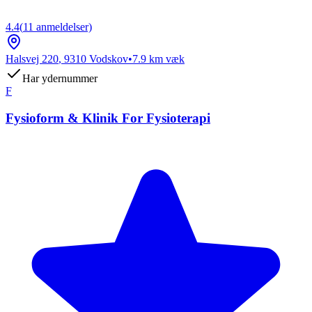
4.4
(
11
anmeldelser)
Halsvej 220
,
9310
Vodskov
•
7.9
km væk
Har ydernummer
F
Fysioform & Klinik For Fysioterapi