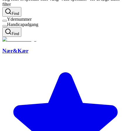
filter
Find
Ydernummer
Handicapadgang
Find
Nær&Kær