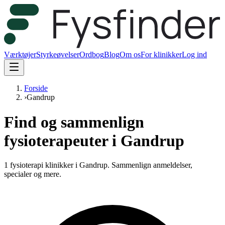
Værktøjer
Styrkeøvelser
Ordbog
Blog
Om os
For klinikker
Log ind
Forside
›
Gandrup
Find og sammenlign
fysioterapeuter i Gandrup
1 fysioterapi klinikker i Gandrup.
Sammenlign anmeldelser,
specialer og mere.