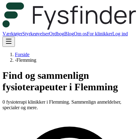
Værktøjer
Styrkeøvelser
Ordbog
Blog
Om os
For klinikker
Log ind
Forside
›
Flemming
Find og sammenlign
fysioterapeuter i Flemming
0 fysioterapi klinikker i Flemming.
Sammenlign anmeldelser,
specialer og mere.