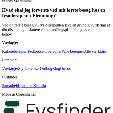
få flere oplysninger.
Hvad skal jeg forvente ved mit første besøg hos en
fysioterapeut i Flemming?
Ved dit første besøg vil fysioterapeuten lave en grundig vurdering af
din tilstand og diskutere en behandlingsplan, der passer til dine
behov.
Værktøjer
Kalorieberegner
Fedtprocent beregner
Pace beregner
Alle værktøjer
Lær mere
Værktøjer
Styrkeøvelser
Ordbog
Blog
Om os
Fysfinder
Samarbejdspartnere
Kontakt
Made in Copenhagen