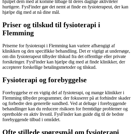
hjulpet dem med at komme tilbage til deres daglige aktiviteter
hurtigere. FysFinder gør det nemt at finde en
fysioterapeut
, der kan
hjælpe dig med at nå dine mål.
Priser og tilskud til fysioterapi i
Flemming
Priserne for
fysioterapi
i Flemming kan variere afhængigt af
klinikken og den specifikke behandling. Det er vigtigt at undersøge,
om din
fysioterapeut
tilbyder tilskud fra det offentlige eller private
forsikringer. FysFinder kan hjælpe dig med at finde klinikker, der
accepterer forskellige betalingsmetoder og tilskud.
Fysioterapi og forebyggelse
Forebyggelse er en vigtig del af
fysioterapi
, og mange klinikker i
Flemming tilbyder programmer, der fokuserer på at forhindre skader
og forbedre den generelle sundhed. Ved at deltage i forebyggende
behandlinger kan du reducere risikoen for fremtidige problemer og
opretholde en aktiv livsstil. FysFinder kan guide dig til de bedste
forebyggende tilbud i området.
Ofte stillede spørgsmål om fysioterapi