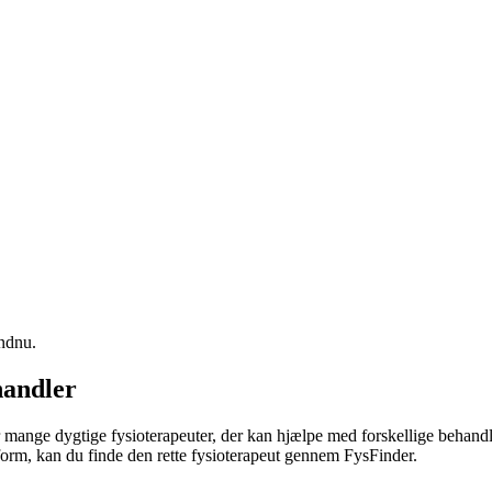
endnu.
handler
er mange dygtige fysioterapeuter, der kan hjælpe med forskellige behand
 form, kan du finde den rette
fysioterapeut
gennem FysFinder.