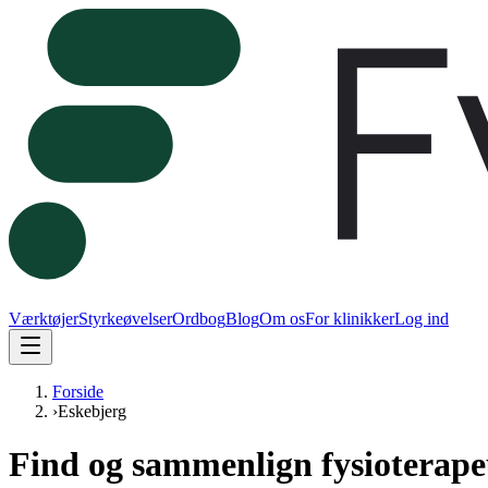
Værktøjer
Styrkeøvelser
Ordbog
Blog
Om os
For klinikker
Log ind
Forside
›
Eskebjerg
Find og sammenlign fysioterape