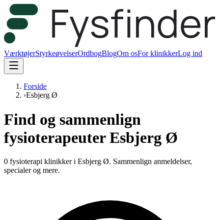
Værktøjer
Styrkeøvelser
Ordbog
Blog
Om os
For klinikker
Log ind
Forside
›
Esbjerg Ø
Find og sammenlign
fysioterapeuter Esbjerg Ø
0 fysioterapi klinikker i Esbjerg Ø.
Sammenlign anmeldelser,
specialer og mere.