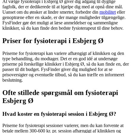
At vælge
fysioterapi
i Esbjerg Ø giver dig adgang til dygtige
fagfolk, der er dedikerede til at hjælpe dig med at opnå dine mål.
Uanset om du ønsker at lindre smerter, forbedre din
mobilitet
eller
genoptræne efter en skade, er der mange muligheder tilgængelige.
FysFinder gør det muligt at læse anmeldelser og sammenligne
klinikker, så du kan finde den bedste
fysioterapeut
til dine behov.
Priser for fysioterapi i Esbjerg Ø
Priserne for
fysioterapi
kan variere afhængigt af klinikken og den
type behandling, du modtager. Det er en god idé at undersøge
priserne på forskellige klinikker i Esbjerg Ø, så du kan finde en, der
passer til dit budget. FysFinder giver dig mulighed for at se
prisoversigter og eventuelle tilbud, så du kan træffe en informeret
beslutning.
Ofte stillede spørgsmål om fysioterapi
Esbjerg Ø
Hvad koster en fysioterapi session i Esbjerg Ø?
Priserne for
fysioterapi
sessioner varierer, men du kan forvente at
betale mellem 300-600 kr. pr. session afhængigt af klinikken og