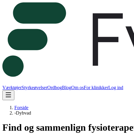
Værktøjer
Styrkeøvelser
Ordbog
Blog
Om os
For klinikker
Log ind
Forside
›
Dybvad
Find og sammenlign fysioterape