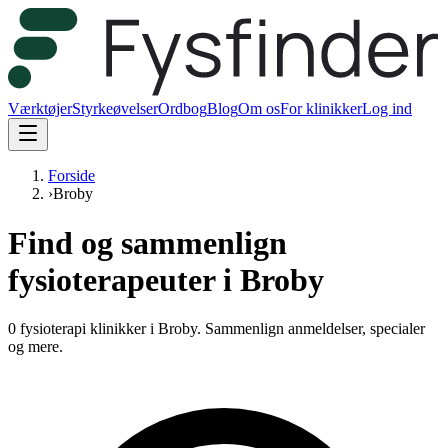
Værktøjer
Styrkeøvelser
Ordbog
Blog
Om os
For klinikker
Log ind
Forside
›
Broby
Find og sammenlign
fysioterapeuter i Broby
0 fysioterapi klinikker i Broby.
Sammenlign anmeldelser, specialer
og mere.