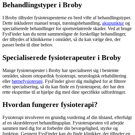
Behandlingstyper i Broby
I Broby tilbyder fysioterapeuterne en bred vifte af behandlingstyper.
Dette inkluderer manuel terapi, træningsbehandling,
akupunktur
og
specialiserede behandlinger for sportsrelaterede skader. Ved at bruge
FysFinder kan du nemt sammenligne de forskellige behandlinger,
der tilbydes af klinikkerne i området, så du kan vælge den, der
passer bedst til dine behov.
Specialiserede fysioterapeuter i Broby
Mange fysioterapeuter i Broby har specialiseret sig i bestemte
områder, såsom ortopædisk
fysioterapi
, neurologisk
rehabilitering
eller
børnefysioterapi
. FysFinder giver dig mulighed for at filtrere
efter specialisering, så du kan finde en
fysioterapeut
, der har den
rette ekspertise til at hjælpe dig med dine specifikke udfordringer.
Hvordan fungerer fysioterapi?
Fysioterapi
involverer en grundig vurdering af din tilstand, efterfulgt
af en skræddersyet behandlingsplan. Fysioterapeuten vil arbejde
sammen med dig for at forbedre din bevægelighed, styrke og
funktion. Gennem FysFinder kan du finde klinikker, der tilbyder en