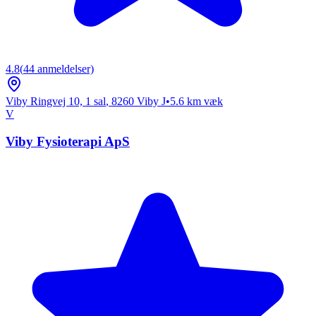
4.8
(
44
anmeldelser)
Viby Ringvej 10, 1 sal
,
8260
Viby J
•
5.6
km væk
V
Viby Fysioterapi ApS