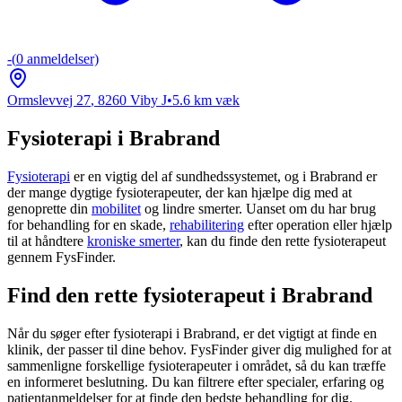
-
(
0
anmeldelser)
Ormslevvej 27
,
8260
Viby J
•
5.6
km væk
Fysioterapi i Brabrand
Fysioterapi
er en vigtig del af sundhedssystemet, og i Brabrand er
der mange dygtige fysioterapeuter, der kan hjælpe dig med at
genoprette din
mobilitet
og lindre smerter. Uanset om du har brug
for behandling for en skade,
rehabilitering
efter operation eller hjælp
til at håndtere
kroniske smerter
, kan du finde den rette
fysioterapeut
gennem FysFinder.
Find den rette fysioterapeut i Brabrand
Når du søger efter
fysioterapi
i Brabrand, er det vigtigt at finde en
klinik, der passer til dine behov. FysFinder giver dig mulighed for at
sammenligne forskellige fysioterapeuter i området, så du kan træffe
en informeret beslutning. Du kan filtrere efter specialer, erfaring og
patientanmeldelser for at finde den bedste behandling for dig.