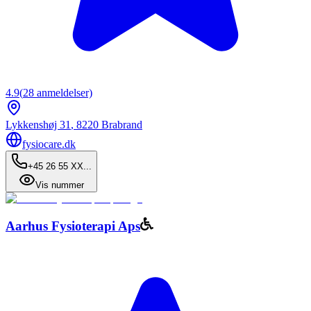
4.9
(
28
anmeldelser)
Lykkenshøj 31
,
8220
Brabrand
fysiocare.dk
+45 26 55 XX...
Vis nummer
Aarhus Fysioterapi Aps