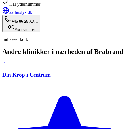
Har ydernummer
aarhusfys.dk
+45 86 25 XX...
Vis nummer
Indlaeser kort...
Andre klinikker i nærheden af Brabrand
D
Din Krop i Centrum