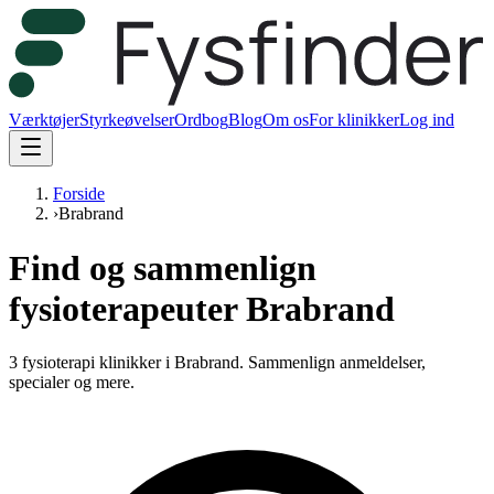
Værktøjer
Styrkeøvelser
Ordbog
Blog
Om os
For klinikker
Log ind
Forside
›
Brabrand
Find og sammenlign
fysioterapeuter Brabrand
3 fysioterapi klinikker i Brabrand.
Sammenlign anmeldelser,
specialer og mere.