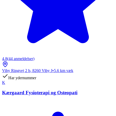
4.8
(
44
anmeldelser)
Viby Ringvej 2 b
,
8260
Viby J
•
5.6
km væk
Har ydernummer
K
Kærgaard Fysioterapi og Osteopati