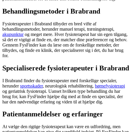
Behandlingsmetoder i Brabrand
Fysioterapeuter i Brabrand tilbyder en bred vifte af
behandlingsmetoder, herunder manuel terapi, træningsterapi,
akupunktur
og meget mere. Hver
fysioterapeut
har sin egen tilgang,
så det er vigtigt at finde en, der matcher dine præferencer og behov.
Gennem FysFinder kan du læse om de forskellige metoder, der
tilbydes, og finde en klinik, der specialiserer sig i det, du har brug
for.
Specialiserede fysioterapeuter i Brabrand
I Brabrand finder du fysioterapeuter med forskellige specialer,
herunder
sportsskader
, neurologisk
rehabilitering
,
børnefysioterapi
og geriatrisk
fysioterapi
. Uanset hvilken type behandling du har
brug for, kan FysFinder hjælpe dig med at finde en specialist, der
har den nødvendige erfaring og viden til at hjælpe dig.
Patientanmeldelser og erfaringer
At vælge den rigtige
fysioterapeut
kan være en udfordring, men
patientanmeldelser kan give dig værdifuld indsigt. På FysFinder kan