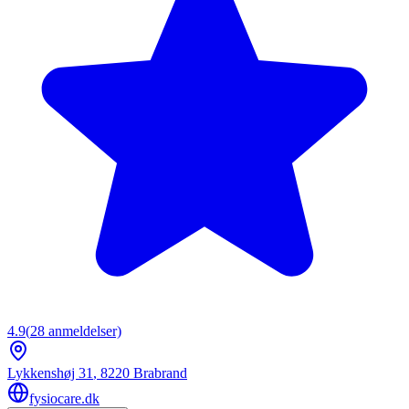
4.9
(
28
anmeldelser)
Lykkenshøj 31
,
8220
Brabrand
fysiocare.dk