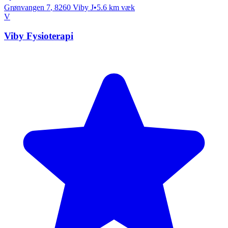
Grønvangen 7
,
8260
Viby J
•
5.6
km væk
V
Viby Fysioterapi