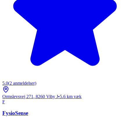
5.0
(
2
anmeldelser)
Ormslevsvej 271
,
8260
Viby J
•
5.6
km væk
F
FysioSense