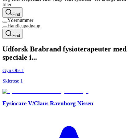
filter
Find
Ydernummer
Handicapadgang
Find
Udforsk
Brabrand
fysioterapeuter med
speciale i...
Gyn Obs
1
Sklerose
1
Fysiocare V/Claus Ravnborg Nissen