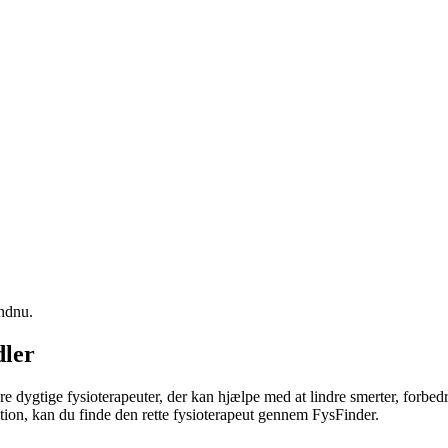
endnu.
dler
ere dygtige fysioterapeuter, der kan hjælpe med at lindre smerter, forbed
tion, kan du finde den rette
fysioterapeut
gennem FysFinder.