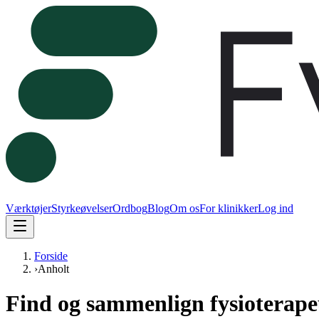
Værktøjer
Styrkeøvelser
Ordbog
Blog
Om os
For klinikker
Log ind
Forside
›
Anholt
Find og sammenlign fysioterape