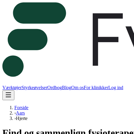
Værktøjer
Styrkeøvelser
Ordbog
Blog
Om os
For klinikker
Log ind
Forside
›
Aars
›
Hjerte
Find og sammenlign fysioterapeut