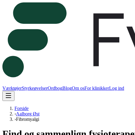
Værktøjer
Styrkeøvelser
Ordbog
Blog
Om os
For klinikker
Log ind
Forside
›
Aalborg Øst
›
Fibromyalgi
Find og sammenlign fysioterapeut