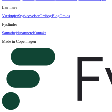
Lær mere
Værktøjer
Styrkeøvelser
Ordbog
Blog
Om os
Fysfinder
Samarbejdspartnere
Kontakt
Made in Copenhagen