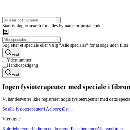
Start typing to search for cities by name or postal code
Søg efter et speciale eller vælg "Alle specialer" for at søge uden filter
Find
Ydernummer
Handicapadgang
Find
Ingen fysioterapeuter med speciale i fibro
Vi har desværre ikke registreret nogle fysioterapeuter med dette special
Se alle fysioterapeuter i
Aalborg Øst
→
Værktøjer
Kalorieberegner
Fedtprocent beregner
Pace beregner
Alle værktøjer