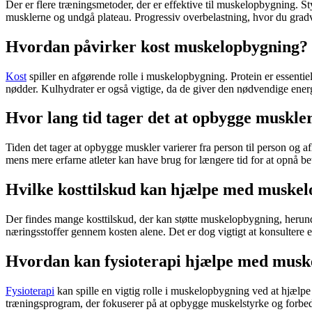
Der er flere træningsmetoder, der er effektive til
muskelopbygning
. S
musklerne og undgå plateau. Progressiv overbelastning, hvor du gradvis
Hvordan påvirker kost muskelopbygning?
Kost
spiller en afgørende rolle i
muskelopbygning
. Protein er essenti
nødder. Kulhydrater er også vigtige, da de giver den nødvendige energi
Hvor lang tid tager det at opbygge muskle
Tiden det tager at opbygge muskler varierer fra person til person og 
mens mere erfarne atleter kan have brug for længere tid for at opnå b
Hvilke kosttilskud kan hjælpe med muske
Der findes mange kosttilskud, der kan støtte
muskelopbygning
, herun
næringsstoffer gennem
kosten
alene. Det er dog vigtigt at konsultere 
Hvordan kan fysioterapi hjælpe med musk
Fysioterapi
kan spille en vigtig rolle i
muskelopbygning
ved at hjælpe
træningsprogram, der fokuserer på at opbygge muskelstyrke og forbedre f