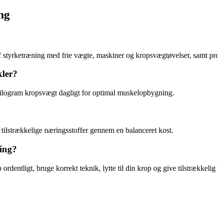
ng
 styrketræning med frie vægte, maskiner og kropsvægtøvelser, samt pro
kler?
kilogram kropsvægt dagligt for optimal
muskelopbygning
.
r tilstrækkelige næringsstoffer gennem en balanceret
kost
.
ing?
 ordentligt, bruge korrekt teknik, lytte til din krop og give tilstrækkelig t