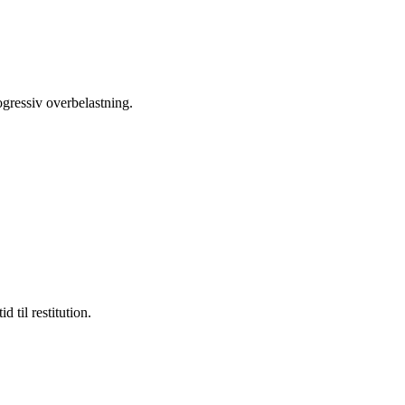
gressiv overbelastning.
id til
restitution
.