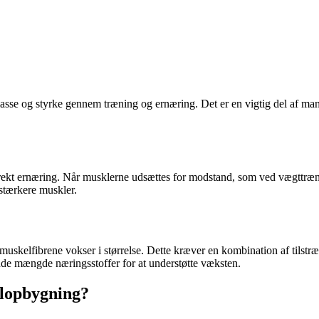
masse og styrke gennem træning og ernæring. Det er en vigtig del af m
rekt ernæring. Når musklerne udsættes for modstand, som ved vægttræn
 stærkere muskler.
uskelfibrene vokser i størrelse. Dette kræver en kombination af tilstr
nde mængde næringsstoffer for at understøtte væksten.
elopbygning?