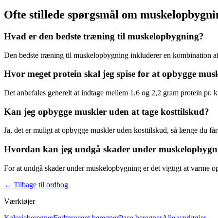
Ofte stillede spørgsmål om muskelopbygni
Hvad er den bedste træning til muskelopbygning?
Den bedste træning til
muskelopbygning
inkluderer en kombination af
Hvor meget protein skal jeg spise for at opbygge mus
Det anbefales generelt at indtage mellem 1,6 og 2,2 gram protein pr. 
Kan jeg opbygge muskler uden at tage kosttilskud?
Ja, det er muligt at opbygge muskler uden kosttilskud, så længe du få
Hvordan kan jeg undgå skader under muskelopbygn
For at undgå skader under
muskelopbygning
er det vigtigt at varme op
←
Tilbage til ordbog
Værktøjer
Kalorieberegner
Fedtprocent beregner
Pace beregner
Alle værktøjer