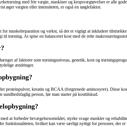
tyrketræning med frie vægte, maskiner og kropsvægtøvelser er alle gode m
t øger vægten eller intensiteten, er også en nøglefaktor.
elt for muskelreparation og vækst, så det er vigtigt at inkludere tilstræ
 til træning. At spise en balanceret
kost
med de rette makronæringssto
r?
afhænger af faktorer som træningsniveau, genetik,
kost
og træningsprogra
etydelige ændringer.
lopbygning?
der proteinpulver, kreatin og BCAA (forgrenede aminosyrer). Disse kost
en sundhedsfaglig person, før man starter på kosttilskud.
elopbygning?
 med at forbedre bevægelsesområdet, styrke svage muskler og rehabilit
unktionaliteten, hvilket kan være særligt nyttigt for personer, der er ny