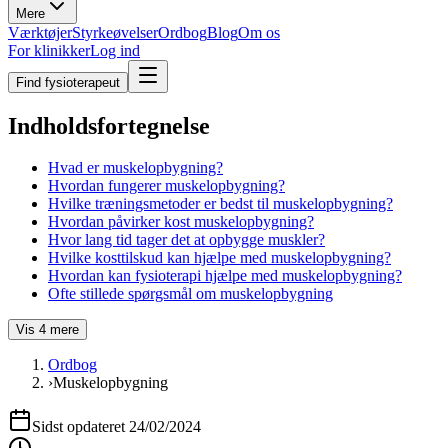
Mere
Værktøjer
Styrkeøvelser
Ordbog
Blog
Om os
For klinikker
Log ind
Find fysioterapeut
Indholdsfortegnelse
Hvad er muskelopbygning?
Hvordan fungerer muskelopbygning?
Hvilke træningsmetoder er bedst til muskelopbygning?
Hvordan påvirker kost muskelopbygning?
Hvor lang tid tager det at opbygge muskler?
Hvilke kosttilskud kan hjælpe med muskelopbygning?
Hvordan kan fysioterapi hjælpe med muskelopbygning?
Ofte stillede spørgsmål om muskelopbygning
Vis
4
mere
Ordbog
›
Muskelopbygning
Sidst opdateret
24/02/2024