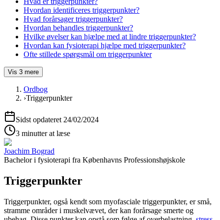
Hvad er triggerpunkter?
Hvordan identificeres triggerpunkter?
Hvad forårsager triggerpunkter?
Hvordan behandles triggerpunkter?
Hvilke øvelser kan hjælpe med at lindre triggerpunkter?
Hvordan kan fysioterapi hjælpe med triggerpunkter?
Ofte stillede spørgsmål om triggerpunkter
Vis
3
mere
Ordbog
›
Triggerpunkter
Sidst opdateret
24/02/2024
3 minutter at læse
Joachim Bograd
Bachelor i fysioterapi
fra
Københavns Professionshøjskole
Triggerpunkter
Triggerpunkter
, også kendt som myofasciale
triggerpunkter
, er små,
stramme områder i muskelvævet, der kan forårsage smerte og
ubehag. Disse punkter kan opstå som følge af overbelastning,
stress