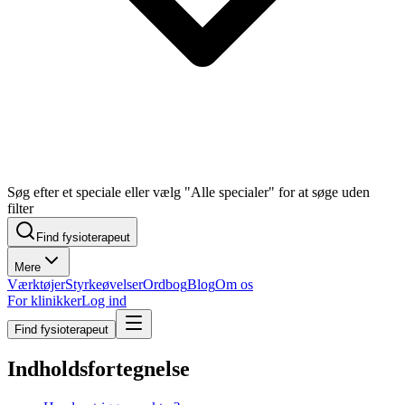
Søg efter et speciale eller vælg "Alle specialer" for at søge uden
filter
Find fysioterapeut
Mere
Værktøjer
Styrkeøvelser
Ordbog
Blog
Om os
For klinikker
Log ind
Find fysioterapeut
Indholdsfortegnelse