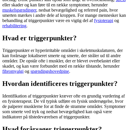
eller skader og kan føre til en række symptomer, herunder
muskelspændinger
, nedsat bevægelighed og referred pain, hvor
smerten mærkes i andre dele af kroppen. For mange mennesker kan
behandling af
triggerpunkter
være en vigtig del af
fysioterapi
og
rehabilitering
.
Hvad er triggerpunkter?
Triggerpunkter
er hyperirritable områder i skeletmuskulaturen, der
kan forårsage lokaliseret smerte og smerte, der stråler ud til andre
områder. De opstår ofte i muskler, der er blevet overbelastet eller
skadet, og kan være forbundet med en række tilstande, herunder
fibromyalgi
og
spændingshovedpine
.
Hvordan identificeres triggerpunkter?
Identifikation af
triggerpunkter
kræver ofte en grundig vurdering af
en
fysioterapeut
. De vil typisk udføre en fysisk undersøgelse, hvor
de palperer musklerne for at finde de stramme områder. Symptomer
som smerte ved tryk og nedsat bevægelighed kan også være
indikatorer på tilstedeværelsen af
triggerpunkter
.
Hvad forårsager triggerpunkter?