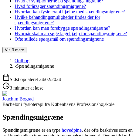
Hvad er symptomerne på spændingsmigræne?
Hvad forårsager spændingsmigræne?
Hvordan kan fysioterapi hjælpe med spændingsmigræne?
Hvilke behandlingsmuligheder findes der for
spændingsmigræne?
Hvordan kan man forebygge spændingsmigræne?
Hvornår skal man søge lægehjælp for spændingsmigræne?
Ofte stillede spørgsmål om spændingsmigræne
Vis
3
mere
Ordbog
›
Spændingsmigræne
Sidst opdateret
24/02/2024
3 minutter at læse
Joachim Bograd
Bachelor i fysioterapi
fra
Københavns Professionshøjskole
Spændingsmigræne
Spændingsmigræne
er en type
hovedpine
, der ofte beskrives som en
trykkende eller strammende fornemmelse i hovedet. Denne tilstand