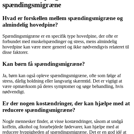
spændingsmigræne
Hvad er forskellen mellem spændingsmigræne og
almindelig hovedpine?
Spændingsmigræne
er en specifik type
hovedpine
, der ofte er
forbundet med
muskelspændinger
og
stress
, mens almindelig
hovedpine
kan være mere generel og ikke nødvendigvis relateret til
disse faktorer.
Kan børn få spændingsmigræne?
Ja, børn kan også opleve
spændingsmigræne
, ofte som følge af
stress
, dårlig holdning eller langvarig skærmtid. Det er vigtigt at
være opmærksom på deres symptomer og søge behandling, hvis
nødvendigt.
Er der nogen kostændringer, der kan hjælpe med at
reducere spændingsmigræne?
Nogle mennesker finder, at visse kostændringer, såsom at undgå
koffein, alkohol og forarbejdede fødevarer, kan hjælpe med at
reducere hyppigheden af
spændingsmigræne
. Det er en god idé at