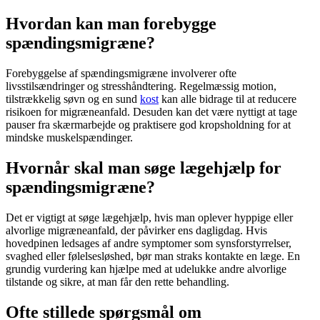
Hvordan kan man forebygge
spændingsmigræne?
Forebyggelse af
spændingsmigræne
involverer ofte
livsstilsændringer og stresshåndtering. Regelmæssig motion,
tilstrækkelig søvn og en sund
kost
kan alle bidrage til at reducere
risikoen for migræneanfald. Desuden kan det være nyttigt at tage
pauser fra skærmarbejde og praktisere god
kropsholdning
for at
mindske
muskelspændinger
.
Hvornår skal man søge lægehjælp for
spændingsmigræne?
Det er vigtigt at søge lægehjælp, hvis man oplever hyppige eller
alvorlige migræneanfald, der påvirker ens dagligdag. Hvis
hovedpinen
ledsages af andre symptomer som synsforstyrrelser,
svaghed eller følelsesløshed, bør man straks kontakte en læge. En
grundig vurdering kan hjælpe med at udelukke andre alvorlige
tilstande og sikre, at man får den rette behandling.
Ofte stillede spørgsmål om