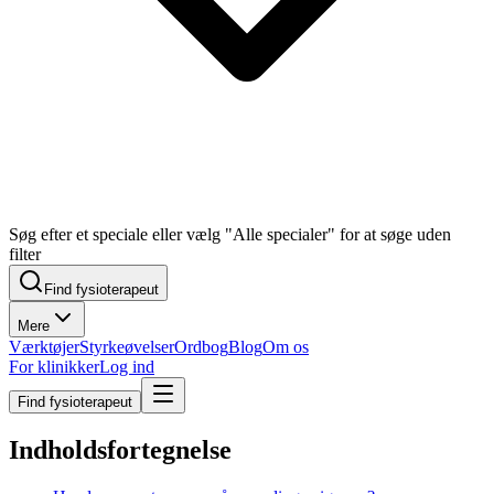
Søg efter et speciale eller vælg "Alle specialer" for at søge uden
filter
Find fysioterapeut
Mere
Værktøjer
Styrkeøvelser
Ordbog
Blog
Om os
For klinikker
Log ind
Find fysioterapeut
Indholdsfortegnelse