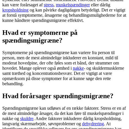
kan være forårsaget af
stress
,
muskelspændinger
eller dårlig
kropsholdning
og kan påvirke dagligdagen betydeligt. Det er vigtigt
at forstå symptomerne, årsagerne og behandlingsmulighederne for at
kunne håndtere
spændingsmigræne
effektivt.
Hvad er symptomerne på
spændingsmigræne?
Symptomerne på
spændingsmigræne
kan variere fra person til
person, men de mest almindelige inkluderer en konstant, mild til
moderat
hovedpine
, der ofte føles som et bånd, der strammer om
hovedet. Mange oplever også ømhed i
nakke
- og skuldermusklerne
samt træthed og koncentrationsbesvær. Det er vigtigt at være
opmærksom på disse symptomer for at kunne søge den rette
behandling.
Hvad forårsager spændingsmigræne?
Spændingsmigræne
kan udløses af en række faktorer.
Stress
er en af
de mest almindelige årsager, da det kan føre til
muskelspændinger
i
nakke
og
skuldre
. Andre faktorer inkluderer dårlig
kropsholdning
,
langvarig skærmarbejde, søvnproblemer og
dehydrering
. At
identificere de specifikke udløsere for ens
spændingsmigræne
kan