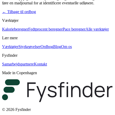
føre en madjournal for at identificere eventuelle udløsere.
←
Tilbage til ordbog
Værktøjer
Kalorieberegner
Fedtprocent beregner
Pace beregner
Alle værktøjer
Lær mere
Værktøjer
Styrkeøvelser
Ordbog
Blog
Om os
Fysfinder
Samarbejdspartnere
Kontakt
Made in Copenhagen
© 2026 Fysfinder