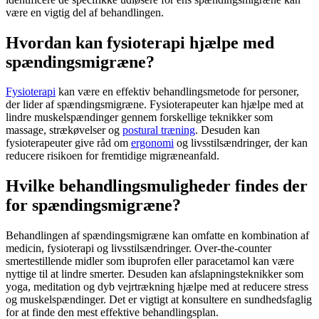
være en vigtig del af behandlingen.
Hvordan kan fysioterapi hjælpe med
spændingsmigræne?
Fysioterapi
kan være en effektiv behandlingsmetode for personer,
der lider af
spændingsmigræne
. Fysioterapeuter kan hjælpe med at
lindre
muskelspændinger
gennem forskellige teknikker som
massage, strækøvelser og
postural træning
. Desuden kan
fysioterapeuter give råd om
ergonomi
og livsstilsændringer, der kan
reducere risikoen for fremtidige migræneanfald.
Hvilke behandlingsmuligheder findes der
for spændingsmigræne?
Behandlingen af
spændingsmigræne
kan omfatte en kombination af
medicin,
fysioterapi
og livsstilsændringer. Over-the-counter
smertestillende midler som ibuprofen eller paracetamol kan være
nyttige til at lindre smerter. Desuden kan afslapningsteknikker som
yoga, meditation og dyb vejrtrækning hjælpe med at reducere
stress
og
muskelspændinger
. Det er vigtigt at konsultere en sundhedsfaglig
for at finde den mest effektive behandlingsplan.