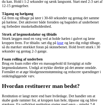
du kan. Hold i 1-2 sekunder og sænk langsomt. Start med 2-3 sæt af
12-15 gentagelser.
Tågang og hælgang
Gå frem og tilbage på tæer i 30-60 sekunder og gentag det samme
på hælene. Det aktiverer både forsiden og bagsiden af underbenet
og forbedrer muskeludholdenhed.
Stræk af lægmuskulatur og tibialis
Stræk læggen mod en væg ved at holde hælen i gulvet og læne
kroppen frem. For tibialis: sæt dig på
knæ
og læn dig roligt tilbage,
så du mærker strækket foran på skinnebenet. Hold hvert stræk i 30
sekunder og gentag 2-3 gange.
Foam rolling af underben
Brug en foam roller eller en massagebold til forsigtigt at rulle
lægmuskulaturen. Undgå at trykke direkte på det ømme område.
Formålet er at øge blodgennemstrømning og reducere spændinger i
omkringliggende væv.
Hvordan restituerer man bedst?
Restitution
er langt mere end bare hviledage. Det handler om at
skabe gode rammer for, at kroppen kan hele, tilpasse sig og blive
stærkere. En vellykket
restitution
starter med søvn – mindst 7-8