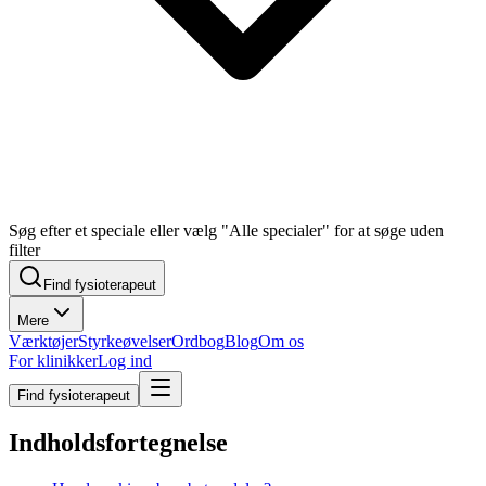
Søg efter et speciale eller vælg "Alle specialer" for at søge uden
filter
Find fysioterapeut
Mere
Værktøjer
Styrkeøvelser
Ordbog
Blog
Om os
For klinikker
Log ind
Find fysioterapeut
Indholdsfortegnelse