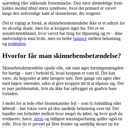
spænding eller stikkende fornemmelse. Den mest almindelige form
kaldes
medial tibial stress syndrome
, hvor det primært er vævet
langs den indvendige kant af skinnebenet, der reagerer.
Det er vigtigt at forstå, at
skinnebensbetændelse
ikke er et udtryk for
en alvorlig skade, men for at kroppen siger fra. Det er en
sensitivitetstilstand, hvor vævet har brug for tilpasning og ro – ikke
nødvendigvis total hvile, men en bedre
balance
mellem belastning
og
restitution
.
Hvorfor får man skinnebensbetændelse?
Skinnebensbetændelse
opstår ofte, når man øger træningsmængden
for hurtigt – især i forhold til, hvad kroppen er vant til. Det kan
være, du begynder at løbe længere ture, flere gange om ugen eller
med højere intensitet, uden at give kroppen tid til at tilpasse sig. Det
er især problematisk, hvis du ikke har opbygget en gradvis base
forinden.
I stedet for at lede efter biomekaniske fejl – som fx fodstilling eller
løbestil – bør fokus være på den samlede belastning over tid. Det
handler om forholdet mellem hvor meget du løber, og hvor godt du
restituerer. Søvn,
stress
og tidligere træningserfaring spiller også en
rolle. Hvis du er presset på flere fronter og samtidig skruer op for