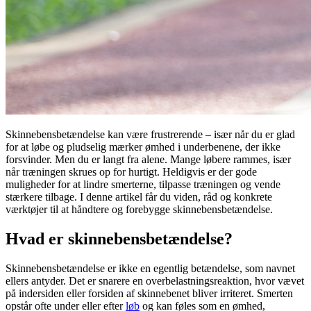
Skinnebensbetændelse
kan være frustrerende – især når du er glad
for at løbe og pludselig mærker ømhed i underbenene, der ikke
forsvinder. Men du er langt fra alene. Mange løbere rammes, især
når træningen skrues op for hurtigt. Heldigvis er der gode
muligheder for at lindre smerterne, tilpasse træningen og vende
stærkere tilbage. I denne artikel får du viden, råd og konkrete
værktøjer til at håndtere og forebygge
skinnebensbetændelse
.
Hvad er skinnebensbetændelse?
Skinnebensbetændelse
er ikke en egentlig betændelse, som navnet
ellers antyder. Det er snarere en overbelastningsreaktion, hvor vævet
på indersiden eller forsiden af skinnebenet bliver irriteret. Smerten
opstår ofte under eller efter
løb
og kan føles som en ømhed,