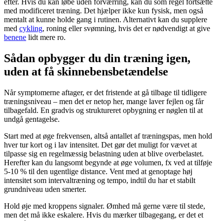
efter. Hvis du kan løbe uden forværring, kan du som regel fortsætte
med modificeret træning. Det hjælper ikke kun fysisk, men også
mentalt at kunne holde gang i rutinen. Alternativt kan du supplere
med
cykling
, roning eller svømning, hvis det er nødvendigt at give
benene
lidt mere ro.
Sådan opbygger du din træning igen,
uden at få skinnebensbetændelse
Når symptomerne aftager, er det fristende at gå tilbage til tidligere
træningsniveau – men det er netop her, mange laver fejlen og får
tilbagefald. En gradvis og struktureret opbygning er nøglen til at
undgå gentagelse.
Start med at øge frekvensen, altså antallet af træningspas, men hold
hver tur kort og i lav intensitet. Det gør det muligt for vævet at
tilpasse sig en regelmæssig belastning uden at blive overbelastet.
Herefter kan du langsomt begynde at øge volumen, fx ved at tilføje
5-10 % til den ugentlige distance. Vent med at genoptage høj
intensitet som intervaltræning og tempo, indtil du har et stabilt
grundniveau uden smerter.
Hold øje med kroppens signaler. Ømhed må gerne være til stede,
men det må ikke eskalere. Hvis du mærker tilbagegang, er det et