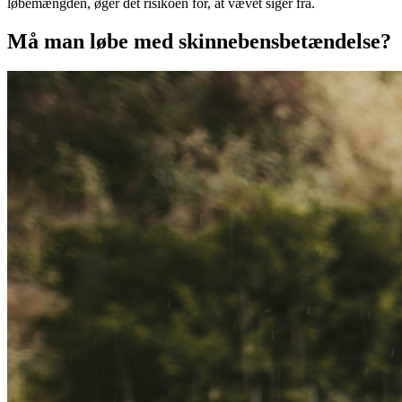
løbemængden, øger det risikoen for, at vævet siger fra.
Må man løbe med skinnebensbetændelse?