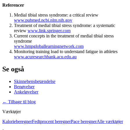
Referencer
Medial tibial
stress
syndrome: a critical review
www.pubmed.ncbi.nlm.nih.gov
Treatment of medial tibial
stress
syndrome: a systematic
review
www.link.springer.com
Current concepts in the treatment of medial tibial
stress
syndrome
www.hmpgloballearningnetwork.com
Monitoring training load to understand fatigue in athletes
www.acuresearchbank.acu.edu.au
Se også
Skinnebensbetændelse
Benøvelser
Ankeløvelser
←
Tilbage til blog
Værktøjer
Kalorieberegner
Fedtprocent beregner
Pace beregner
Alle værktøjer