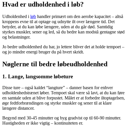
Hvad er udholdenhed i løb?
Udholdenhed i
løb
handler primært om den aerobe kapacitet – altså
kroppens evne til at optage og udnytte ilt over længere tid. Det
betyder, at du kan løbe længere, uden at du går død. Samtidig
styrkes muskler, sener og led, så du bedre kan modstå gentagne stød
og belastninger.
Jo bedre udholdenhed du har, jo lettere bliver det at holde tempoet –
og jo mindre energi bruger du på hvert skridt.
Nøglerne til bedre løbeudholdenhed
1. Lange, langsomme løbeture
Disse ture – også kaldet “langture” – danner basen for enhver
udholdenhedstrænet løber. Tempoet skal være så lavt, at du kan føre
en samtale uden at blive forpustet. Målet er at forbedre iltoptagelsen,
øge fedtforbrændingen og styrke muskler og sener til at klare
længere distancer.
Begynd med 30-45 minutter og byg gradvist op til 60-90 minutter.
Hastigheden er ikke vigtig – kontinuiteten er.