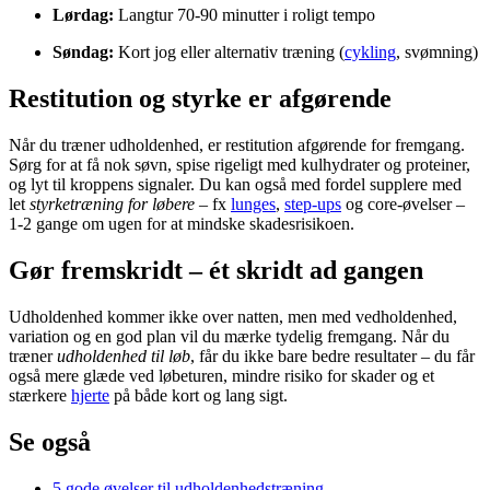
Lørdag:
Langtur 70-90 minutter i roligt tempo
Søndag:
Kort jog eller alternativ træning (
cykling
, svømning)
Restitution og styrke er afgørende
Når du træner udholdenhed, er
restitution
afgørende for fremgang.
Sørg for at få nok søvn, spise rigeligt med kulhydrater og proteiner,
og lyt til kroppens signaler. Du kan også med fordel supplere med
let
styrketræning for løbere
– fx
lunges
,
step-ups
og core-øvelser –
1-2 gange om ugen for at mindske skadesrisikoen.
Gør fremskridt – ét skridt ad gangen
Udholdenhed kommer ikke over natten, men med vedholdenhed,
variation og en god plan vil du mærke tydelig fremgang. Når du
træner
udholdenhed til løb
, får du ikke bare bedre resultater – du får
også mere glæde ved løbeturen, mindre risiko for skader og et
stærkere
hjerte
på både kort og lang sigt.
Se også
5 gode øvelser til udholdenhedstræning