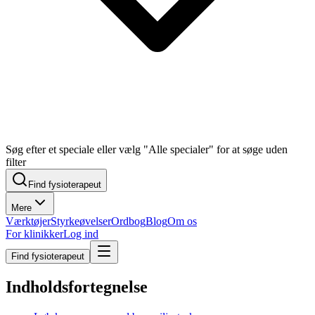
Søg efter et speciale eller vælg "Alle specialer" for at søge uden
filter
Find fysioterapeut
Mere
Værktøjer
Styrkeøvelser
Ordbog
Blog
Om os
For klinikker
Log ind
Find fysioterapeut
Indholdsfortegnelse