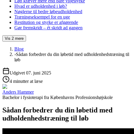
Løb kræver mere end bare viljestyrke
Hvad er udholdenhed i løb?
Nøglerne til bedre løbeudholdenhed
Træningseksempel for en uge
Restitution og styrke er afgørende
Gør fremskridt – ét skridt ad gangen
Vis
2
mere
Blog
›
Sådan forbedrer du din løbetid med udholdenhedstræning til
løb
Udgivet
07. juni 2025
4 minutter at læse
Anders Hammer
Bachelor i fysioterapi
fra
Københavns Professionshøjskole
Sådan forbedrer du din løbetid med
udholdenhedstræning til løb