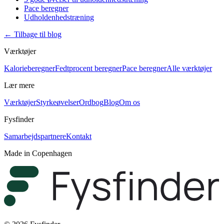
Pace beregner
Udholdenhedstræning
←
Tilbage til blog
Værktøjer
Kalorieberegner
Fedtprocent beregner
Pace beregner
Alle værktøjer
Lær mere
Værktøjer
Styrkeøvelser
Ordbog
Blog
Om os
Fysfinder
Samarbejdspartnere
Kontakt
Made in Copenhagen